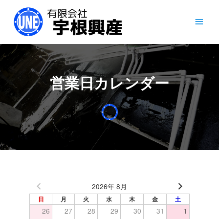
内
メ
容
を
イ
ス
キ
ン
ッ
プ
メ
営業日カレンダー
ニ
ュ
ー
2026年 8月
日
月
火
水
木
金
土
26
27
28
29
30
31
1