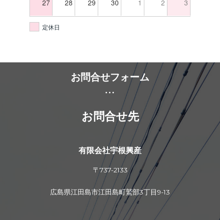
27
28
29
30
1
2
3
定休日
お問合せフォーム
...
お問合せ先
有限会社宇根興産
〒737-2133
広島県江田島市江田島町鷲部3丁目9-13