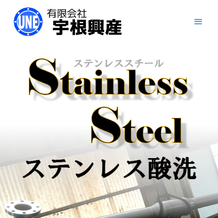
内
メ
容
を
イ
ス
キ
ン
ッ
プ
メ
ニ
ュ
ー