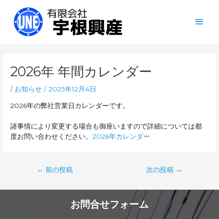
内
メ
容
を
イ
ス
キ
Post
ン
ッ
navigation
プ
2026年 年間カレンダー
メ
ニ
/
お知らせ
/
2025年12月4日
2026年の弊社営業日カレンダーです。
ュ
ー
諸事情により変更する場合も御座いますので詳細については都
度お問い合わせください。
2026年カレンダー
←
前の投稿
次の投稿
→
お問合せフォーム
...