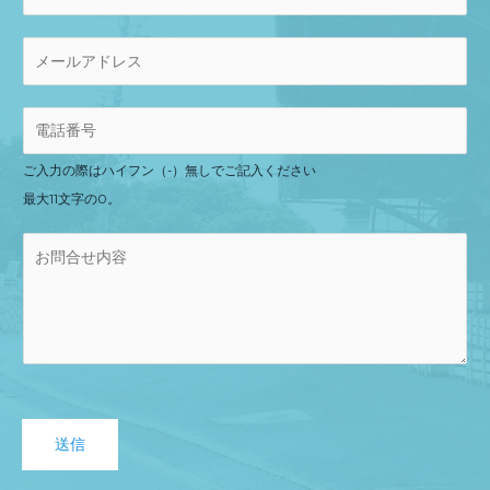
ご入力の際はハイフン（-）無しでご記入ください
最大11文字の0。
送信